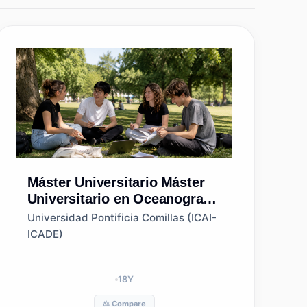
Máster Universitario
Máster
Universitario en Oceanografía
(Universidad de Las Palmas
Universidad Pontificia Comillas (ICAI-
de Gran Canaria)
ICADE)
18
Y
⚖️ Compare