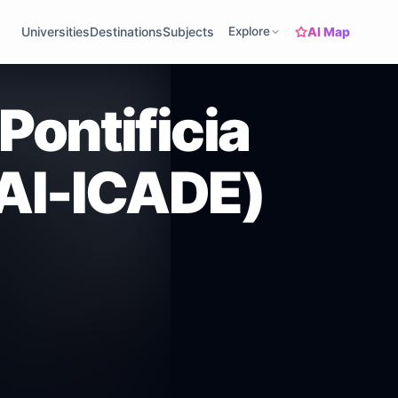
AI Map
Universities
Destinations
Subjects
Explore
Pontificia
CAI-ICADE)