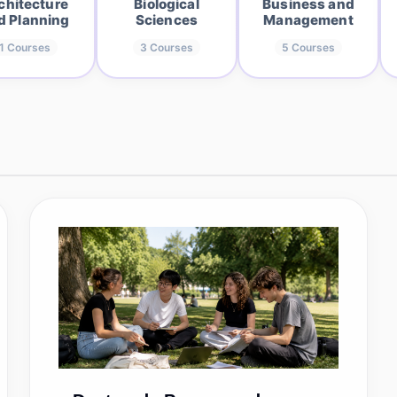
chitecture
Biological
Business and
d Planning
Sciences
Management
1
Courses
3
Courses
5
Courses