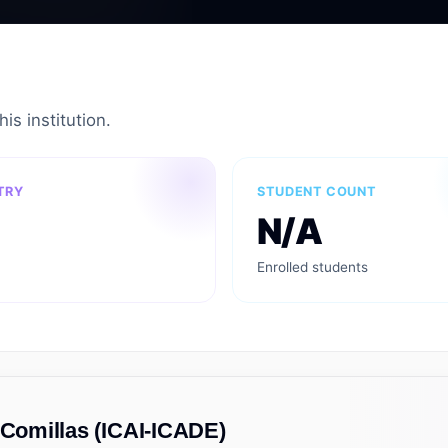
is institution.
TRY
STUDENT COUNT
N/A
Enrolled students
 Comillas (ICAI-ICADE)