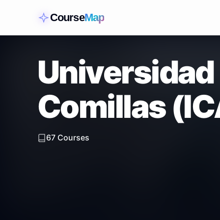
Course
Map
Universidad 
Comillas (I
67
Courses