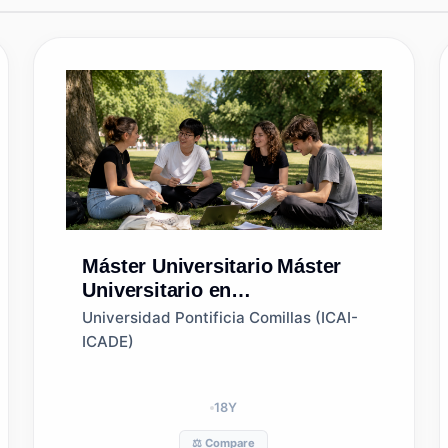
Máster Universitario
Máster
Universitario en
Gobernabilidad para un
Universidad Pontificia Comillas (ICAI-
Desarrollo Sostenible:
ICADE)
Planificación, Evaluación y
Gestión Ambiental
18
Y
⚖️ Compare