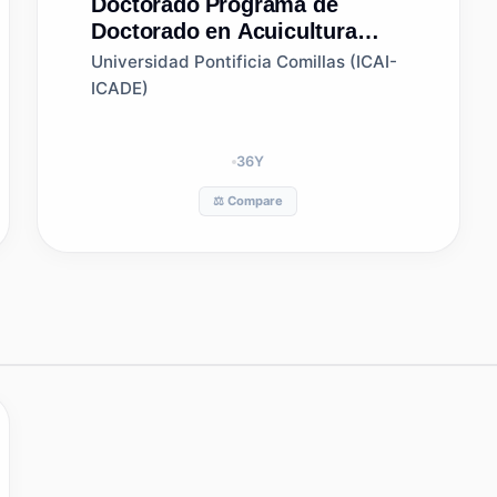
Doctorado
Programa de
Doctorado en Acuicultura
Sostenible y Ecosistemas
Universidad Pontificia Comillas (ICAI-
Marinos
ICADE)
36
Y
⚖️ Compare