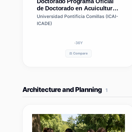
Doctorado
Programa Oficial
de Doctorado en Acuicultura:
Producción Controlada de
Universidad Pontificia Comillas (ICAI-
Animales Acuáticos
ICADE)
36
Y
⚖️ Compare
Architecture and Planning
1