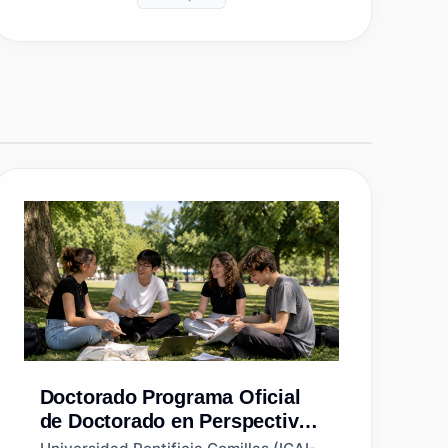
Doctorado
Programa Oficial
de Doctorado en Perspectivas
Científicas sobre el Turismo y