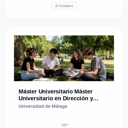
⚖️ Compare
Máster Universitario
Máster
Universitario en Dirección y
Planificación del Turismo
Universidad de Málaga
(Universidad de Las Palmas de
Gran Canaria)
18
Y