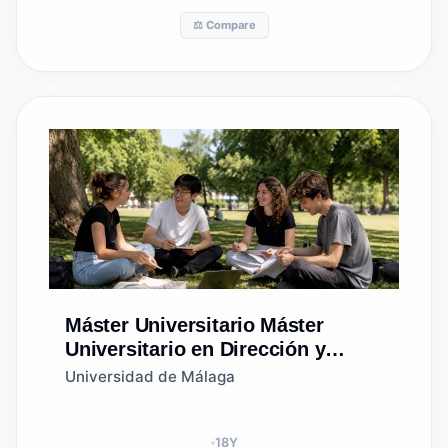
⚖️ Compare
Máster Universitario
Máster
Universitario en Dirección y
Planificación del Turismo
Universidad de Málaga
18
Y