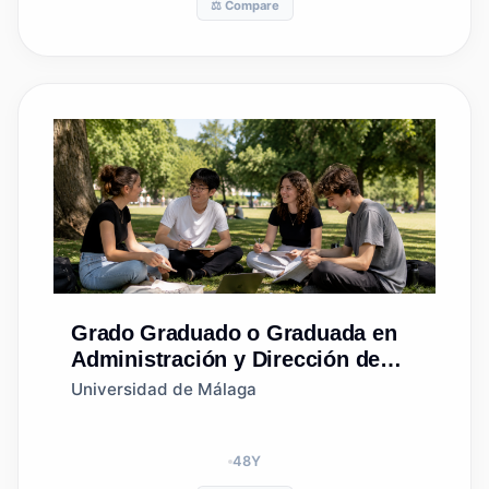
⚖️ Compare
Grado
Graduado o Graduada en
Administración y Dirección de
Empresas (Universidad de Las
Universidad de Málaga
Palmas de Gran Canaria)
48
Y