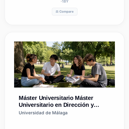
18
Y
⚖️ Compare
Máster Universitario
Máster
Universitario en Dirección y
Planificación del Turismo
Universidad de Málaga
(Universidad de La Laguna)