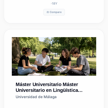
18
Y
⚖️ Compare
Máster Universitario
Máster
Universitario en Lingüística
Aplicada a las Tecnologías del
Universidad de Málaga
Lenguaje y Gestión de Textos