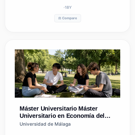
18
Y
⚖️ Compare
Máster Universitario
Máster
Universitario en Economía del
Turismo, del Transporte y del
Universidad de Málaga
Medio Ambiente