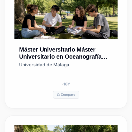
Máster Universitario
Máster
Universitario en Oceanografía
(Universidad de Las Palmas de
Universidad de Málaga
Gran Canaria)
18
Y
⚖️ Compare