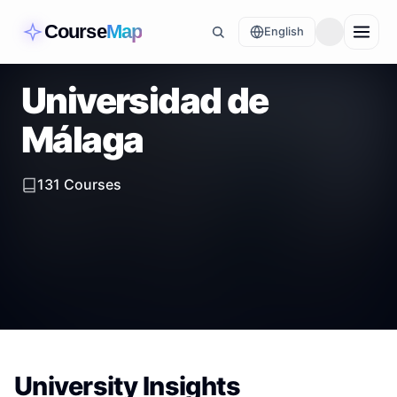
Course
Map
English
Universidad de
Málaga
131
Courses
University Insights