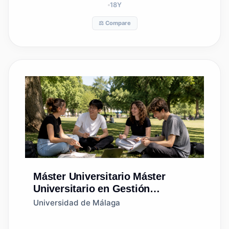
18
Y
⚖️ Compare
Máster Universitario
Máster
Universitario en Gestión
Sostenible de Recursos
Universidad de Málaga
Pesqueros