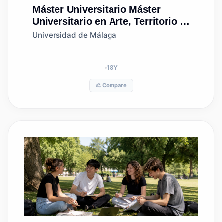
Máster Universitario
Máster
Universitario en Arte, Territorio y
Paisaje
Universidad de Málaga
18
Y
⚖️ Compare