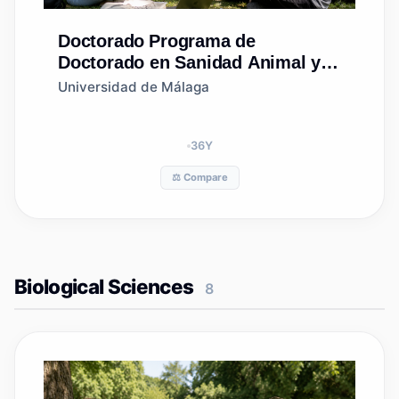
Doctorado
Programa de
Doctorado en Sanidad Animal y
Seguridad Alimentaria
Universidad de Málaga
36
Y
⚖️ Compare
Biological Sciences
8