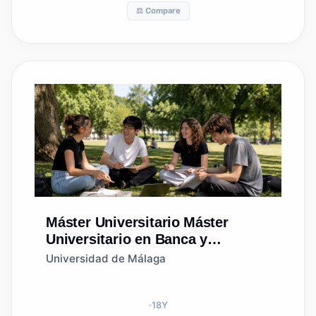
⚖️ Compare
Máster Universitario
Máster
Universitario en Banca y
Finanzas
Universidad de Málaga
18
Y