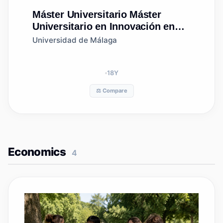
Máster Universitario
Máster
Universitario en Innovación en
Diseño para el Sector Turístico
Universidad de Málaga
(Universidad de La Laguna,
Universidad de Las Palmas de
Gran Canaria)
18
Y
⚖️ Compare
Economics
4