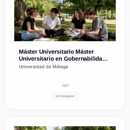
Máster Universitario
Máster
Universitario en Gobernabilidad
para un Desarrollo Sostenible:
Universidad de Málaga
Planificación, Evaluación y
Gestión Ambiental
18
Y
⚖️ Compare