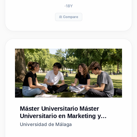
18
Y
⚖️ Compare
Máster Universitario
Máster
Universitario en Marketing y
Comercio Internacional
Universidad de Málaga