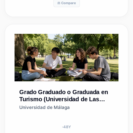
⚖️ Compare
Grado
Graduado o Graduada en
Turismo (Universidad de Las
Palmas de Gran Canaria)
Universidad de Málaga
48
Y